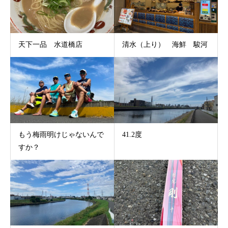
天下一品 水道橋店
清水（上り） 海鮮 駿河
もう梅雨明けじゃないんで
41.2度
すか？