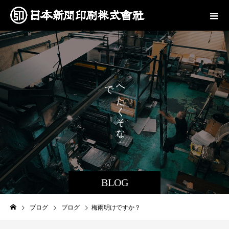
で
へ
も
た
、
く
そ
な
。
BLOG
ブログ
ブログ
梅雨明けですか？