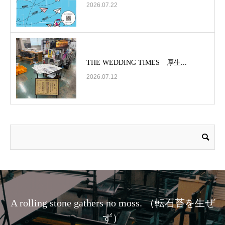
2026.07.22
THE WEDDING TIMES 厚生...
2026.07.12
A rolling stone gathers no moss. （転石苔を生ぜ
ず）