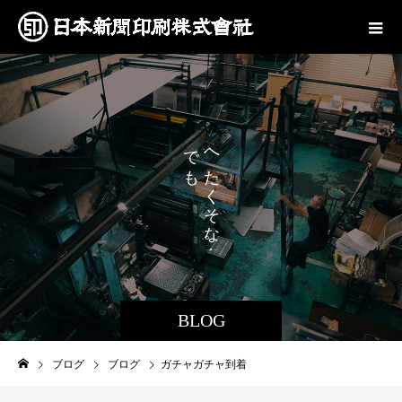
で
へ
も
た
、
く
そ
な
。
BLOG
ブログ
ブログ
ガチャガチャ到着