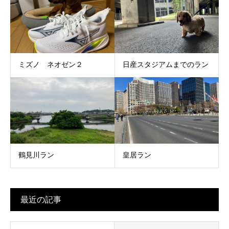
ミズノ ネオゼン２
日産スタジアムまでのラン
鶴見川ラン
皇居ラン
最近の記事