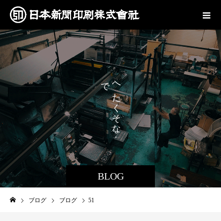
で
へ
も
た
、
く
そ
な
。
BLOG
ブログ
ブログ
51