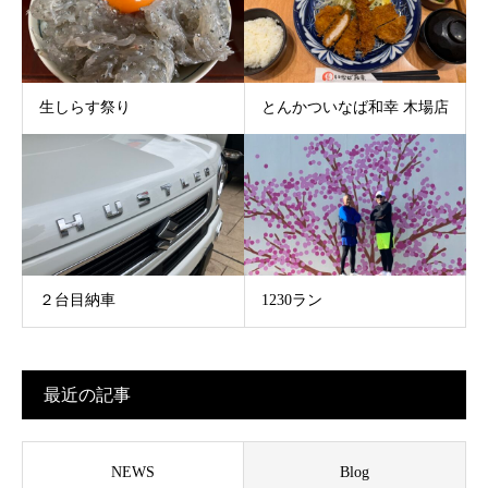
生しらす祭り
とんかついなば和幸 木場店
２台目納車
1230ラン
最近の記事
NEWS
Blog