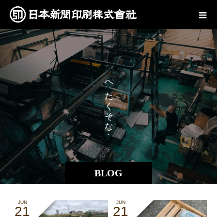
で
へ
も
た
く
そ
な
。
BLOG
JUN
JUN
21
21