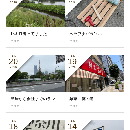
2026
2026
13キロ走ってました
ヘラブナパラソル
ブログ
ブログ
JUN
JUN
20
19
2026
2026
皇居から会社までのラン
麺家 笑の道
ブログ
ブログ
JUN
JUN
18
14