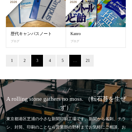
2026
2026
歴代キャンパスノート
Kanro
ブログ
ブログ
1
2
3
4
5
…
21
A rolling stone gathers no moss. （転石苔を生ぜ
ず）
東京都港区芝浦の小さな新聞印刷工場です。新聞から名刺、チラ
シ、封筒、印刷のことなら営業部の野村までお気軽にご相談、お