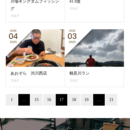
川場キングダムフィッシン
41.8度
グ
ブログ
ブログ
AUG
AUG
04
03
2025
2025
あおぞら 渋川西店
鶴見川ラン
ブログ
ブログ
1
…
15
16
17
18
19
…
21