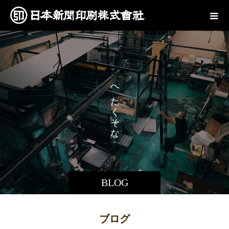
で
へ
も
た
、
く
そ
な
。
BLOG
ブログ