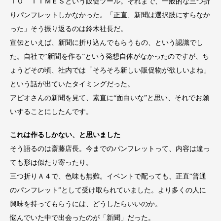
ＩＯ ＴＩＭＥＳという販促ツール。それまで、一般的な三つ折
りパンフレットしかなかった。「正直、新聞は選択肢にすらなか
った」そう振り返るのは鈴木社長だ。
宣伝といえば、新聞に折り込んでもらうもの、という認識でし
た。自社で“新聞を作る”という発想自体がなかったのですが、ち
ょうどその頃、社内では「そろそろ新しい販促物が欲しいよね」
という話が出ていたタイミングだった。
アピオさんの新聞を見て、素直に“面白いな”と思い、それでお願
いすることにしたんです。
これは作るしかない、と思いました
そう語るのは斎藤店長。今までのパンフレットって、内容は違っ
ても形は似たり寄ったり。
三つ折りＡ４で、色味も無難。イベントで配っても、正直“普通
のパンフレット”として受け取られていました。より多くの人に
興味を持ってもらうには、どうしたらいいのか。
悩んでいた中で出会ったのが「新聞」だった。