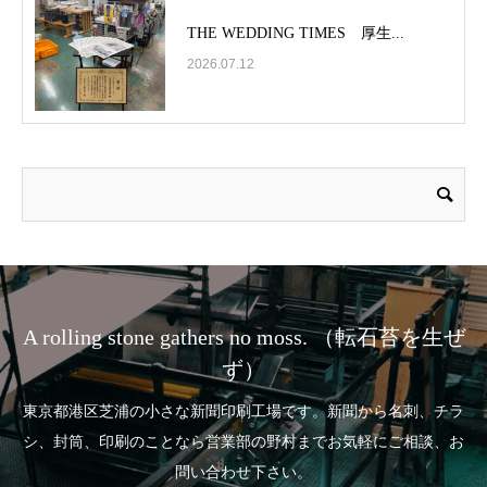
THE WEDDING TIMES 厚生...
2026.07.12
A rolling stone gathers no moss. （転石苔を生ぜ
ず）
東京都港区芝浦の小さな新聞印刷工場です。新聞から名刺、チラ
シ、封筒、印刷のことなら営業部の野村までお気軽にご相談、お
問い合わせ下さい。