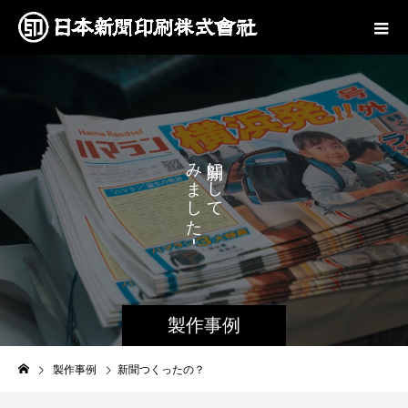
み
に
ま
し
し
て
た
！
製作事例
製作事例
新聞つくったの？